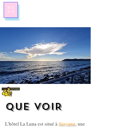
ME
NU
QUE VOIR
QUE VOIR
L'hôtel La Luna est situé à
Sarzana
, une